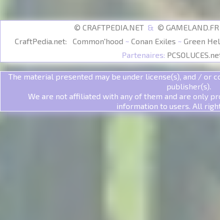
© CRAFTPEDIA.NET
&
© GAMELAND.F
CraftPedia.net:
Common'hood
~
Conan Exiles
~
Green Hel
Partenaires:
PCSOLUCES.ne
The material presented may be under license(s), and / or co
publisher(s).
We are not affiliated with any of them and are only pr
information to users. All righ