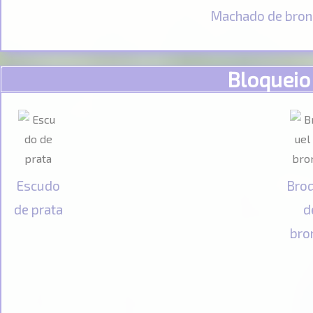
Machado de bron
Bloqueio
Escudo
Bro
de prata
d
bro