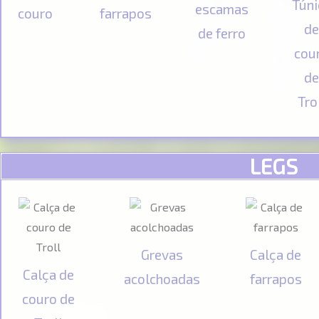
Túni
escamas
couro
farrapos
d
de ferro
cou
d
Tro
LEGS
Grevas
Calça de
Calça de
acolchoadas
farrapos
couro de