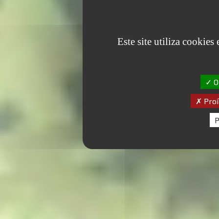
Este site utiliza cookies
OK
Proí
P