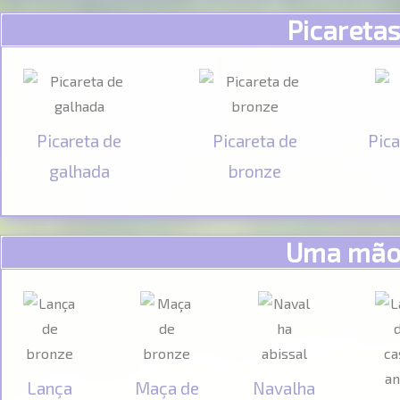
Picaretas
Picareta de
Picareta de
Pica
galhada
bronze
Uma mã
Lança
Maça de
Navalha