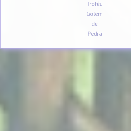
Troféu
Golem
de
Pedra