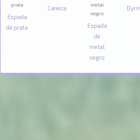
Caneca
Dyr
Espada
Espada
de prata
de
metal
negro