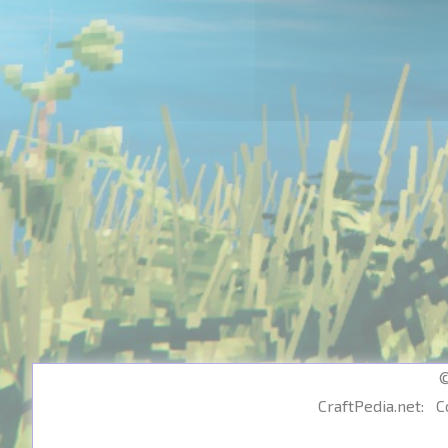
©
CraftPedia.net:
C