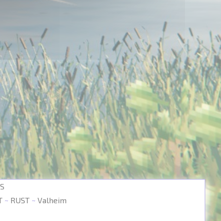
.S
T
~
RUST
~
Valheim