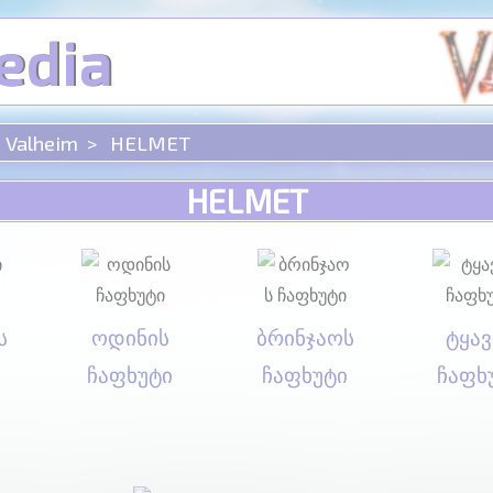
edia
Valheim
HELMET
HELMET
ს
ოდინის
ბრინჯაოს
ტყავ
ჩაფხუტი
ჩაფხუტი
ჩაფხ