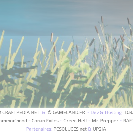
 CRAFTPEDIA.NET
&
© GAMELAND.FR
- Dev & Hosting:
D.B
ommon'hood
~
Conan Exiles
~
Green Hell
~
Mr. Prepper
~
RAF
Partenaires:
PCSOLUCES.net
&
UP2IA